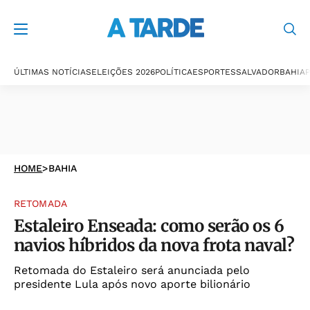
ÚLTIMAS NOTÍCIAS
ELEIÇÕES 2026
POLÍTICA
ESPORTES
SALVADOR
BAHIA
P
HOME
>
BAHIA
RETOMADA
Estaleiro Enseada: como serão os 6
navios híbridos da nova frota naval?
Retomada do Estaleiro será anunciada pelo
presidente Lula após novo aporte bilionário