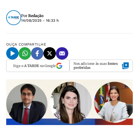
Por
Redação
14/08/2025 - 16:33 h
OUÇA
COMPARTILHE
Nos adicione às suas
fontes
Siga o
A TARDE
no Google
preferidas