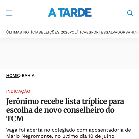
ÚLTIMAS NOTÍCIAS
ELEIÇÕES 2026
POLÍTICA
ESPORTES
SALVADOR
BAHIA
P
HOME
>
BAHIA
INDICAÇÃO
Jerônimo recebe lista tríplice para
escolha de novo conselheiro do
TCM
Vaga foi aberta no colegiado com aposentadoria de
Mário Negromonte, no último dia 10 de julho