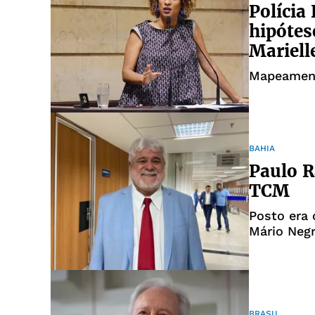
Polícia
hipótes
Mariell
Mapeament
BAHIA
Paulo R
TCM
Posto era 
Mário Neg
BRASIL