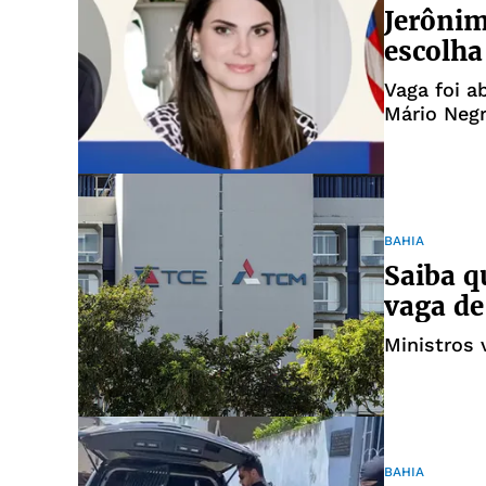
Jerônimo
escolha
Vaga foi a
Mário Negr
BAHIA
Saiba q
vaga de
Ministros 
BAHIA