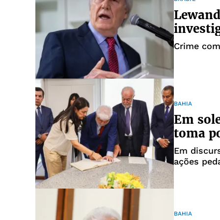
Lewand
investi
Crime comp
BAHIA
Em sole
toma p
Em discurs
ações ped
BAHIA