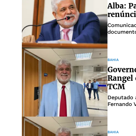
Alba: P
renúnci
Comunicad
documento
BAHIA
Governo
Rangel 
TCM
Deputado 
Fernando V
BAHIA