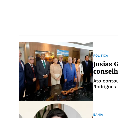
POLÍTICA
Josias
conselh
Ato conto
Rodrigues
BAHIA