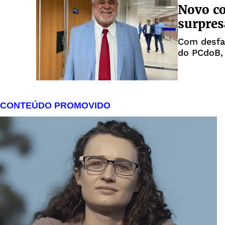
Novo co
surpres
Com desfa
do PCdoB, 