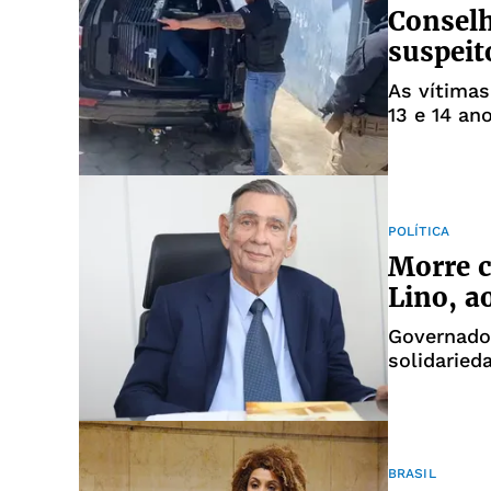
Conselh
suspeit
As vítimas
13 e 14 ano
POLÍTICA
Morre c
Lino, a
Governado
solidaried
BRASIL