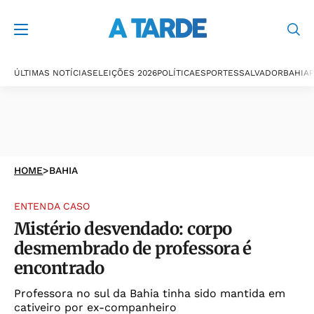
ÚLTIMAS NOTÍCIAS
ELEIÇÕES 2026
POLÍTICA
ESPORTES
SALVADOR
BAHIA
P
HOME
>
BAHIA
ENTENDA CASO
Mistério desvendado: corpo
desmembrado de professora é
encontrado
Professora no sul da Bahia tinha sido mantida em
cativeiro por ex-companheiro