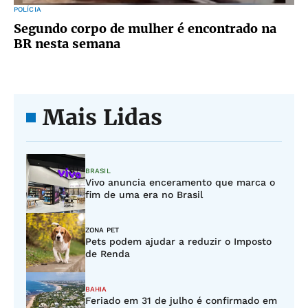
POLÍCIA
Segundo corpo de mulher é encontrado na
BR nesta semana
Mais Lidas
BRASIL
Vivo anuncia enceramento que marca o
fim de uma era no Brasil
ZONA PET
Pets podem ajudar a reduzir o Imposto
de Renda
BAHIA
Feriado em 31 de julho é confirmado em