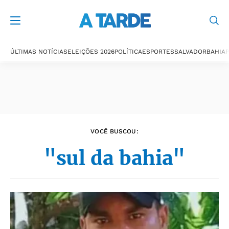
Últimas notícias
ÚLTIMAS NOTÍCIAS
ELEIÇÕES 2026
POLÍTICA
ESPORTES
SALVADOR
BAHIA
P
VOCÊ BUSCOU:
"sul da bahia"