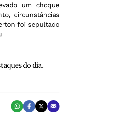
 levado um choque
to, circunstâncias
erton foi sepultado
u
staques do dia.