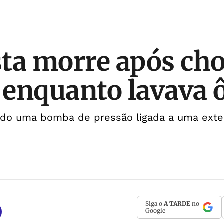
ta morre após ch
o enquanto lavava 
ndo uma bomba de pressão ligada a uma exten
Siga o
A TARDE
no
Google