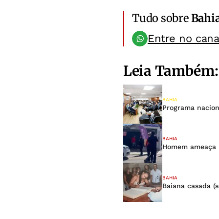
Tudo sobre
Bahi
Entre no can
Leia Também:
BAHIA
Programa naciona
BAHIA
Homem ameaça po
BAHIA
Baiana casada (