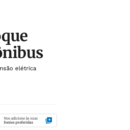
oque
ônibus
são elétrica
Nos adicione às suas
fontes preferidas