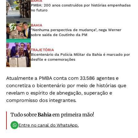
BAHIA
PMBA: 200 anos construídos por histórias empenhadas
no futuro
BAHIA
"Nenhuma perspectiva de mudança", nega Werner
sobre saída de Coutinho da PM
TRAJETÓRIA
Bicentenário da Polícia Militar da Bahia é marcado por
desfile e comemorações
Atualmente a PMBA conta com 33.586 agentes e
concretiza o bicentenário por meio de histórias que
revelam o espírito de abnegação, superação e
compromisso dos integrantes.
Tudo sobre
Bahia
em primeira mão!
Entre no canal do WhatsApp.