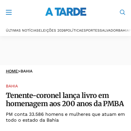
ÚLTIMAS NOTÍCIAS
ELEIÇÕES 2026
POLÍTICA
ESPORTES
SALVADOR
BAHIA
P
HOME
>
BAHIA
BAHIA
Tenente-coronel lança livro em
homenagem aos 200 anos da PMBA
PM conta 33.586 homens e mulheres que atuam em
todo o estado da Bahia