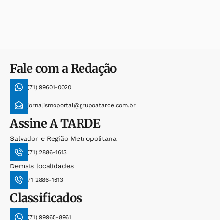
Fale com a Redação
(71) 99601-0020
jornalismoportal@grupoatarde.com.br
Assine
A TARDE
Salvador e Região Metropolitana
(71) 2886-1613
Demais localidades
71 2886-1613
Classificados
(71) 99965-8961