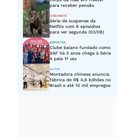
para receber pensão
CINEINSITE
Série de suspense da
Netflix com 8 episódios
para ver segunda (03/08)
ESPORTES
Clube baiano fundado como
SAF há 5 anos chega à Série
A pela 1ª vez
AUTOS
Montadora chinesa anuncia
fábrica de R$ 4,6 bilhões no
Brasil e até 10 mil empregos