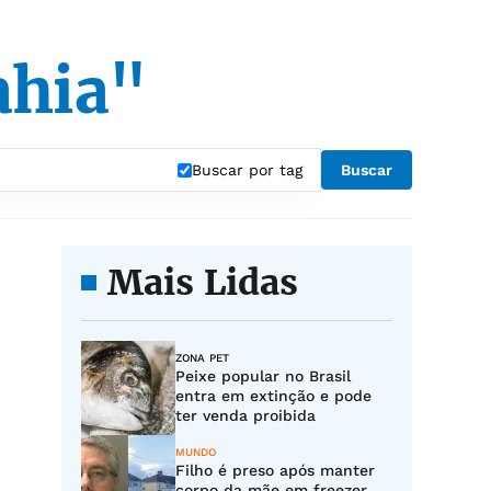
ahia"
Buscar por tag
Buscar
Mais Lidas
ZONA PET
Peixe popular no Brasil
entra em extinção e pode
ter venda proibida
MUNDO
Filho é preso após manter
corpo da mãe em freezer