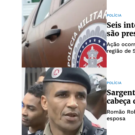
POLÍCIA
Seis in
são pre
Ação ocor
região de 
POLÍCIA
Sargent
cabeça 
Romão Rob
esposa