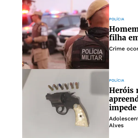
POLÍCIA
Homem é
filha e
Crime ocor
POLÍCIA
Heróis 
apreend
impede 
Adolescen
Alves