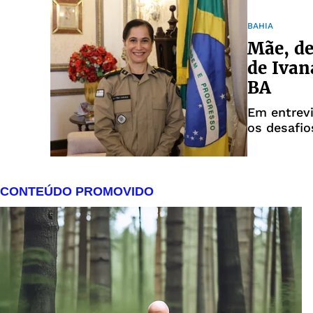
BAHIA
Mãe, de
de Ivan
BA
Em entrevi
os desafio