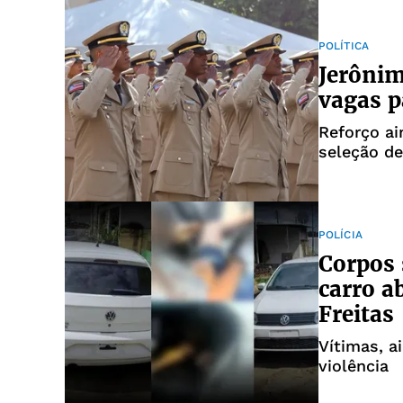
POLÍTICA
Jerônim
vagas p
Reforço ai
seleção de
POLÍCIA
Corpos 
carro 
Freitas
Vítimas, a
violência