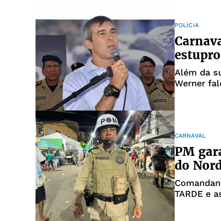
POLÍCIA
Carnava
estupro
Além da su
Werner fa
CARNAVAL
PM gara
do Nord
Comandant
TARDE e as