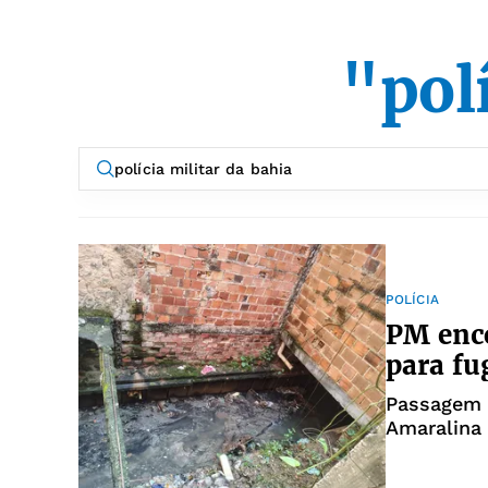
"pol
POLÍCIA
PM enco
para fu
Passagem s
Amaralina