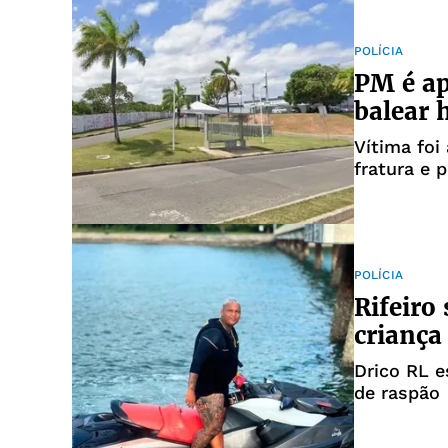
POLÍCIA
PM é ap
balear 
Vítima foi
fratura e 
POLÍCIA
Rifeiro
criança
Drico RL e
de raspão