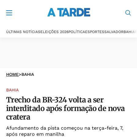
ÚLTIMAS NOTÍCIAS
ELEIÇÕES 2026
POLÍTICA
ESPORTES
SALVADOR
BAHIA
P
HOME
>
BAHIA
BAHIA
Trecho da BR-324 volta a ser
interditado após formação de nova
cratera
Afundamento da pista começou na terça-feira, 7,
após reparo em manilha