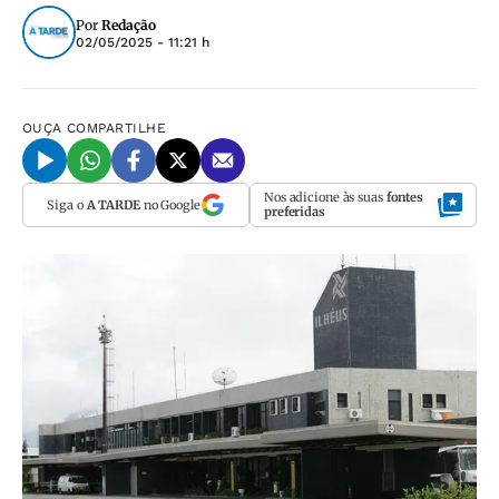
Por
Redação
02/05/2025 - 11:21 h
OUÇA
COMPARTILHE
Nos adicione às suas
fontes
Siga o
A TARDE
no Google
preferidas