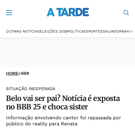
ÚLTIMAS NOTÍCIAS
ELEIÇÕES 2026
POLÍTICA
ESPORTES
SALVADOR
BAHIA
P
HOME
>
BBB
SITUAÇÃO INESPERADA
Belo vai ser pai? Notícia é exposta
no BBB 25 e choca sister
Informação envolvendo cantor foi repassada por
público do reality para Renata