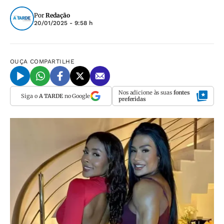
Por
Redação
20/01/2025 - 9:58 h
OUÇA
COMPARTILHE
Nos adicione às suas
fontes
Siga o
A TARDE
no Google
preferidas