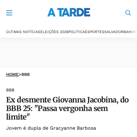
ÚLTIMAS NOTÍCIAS
ELEIÇÕES 2026
POLÍTICA
ESPORTES
SALVADOR
BAHIA
P
HOME
>
BBB
BBB
Ex desmente Giovanna Jacobina, do
BBB 25: "Passa vergonha sem
limite"
Jovem é dupla de Gracyanne Barbosa