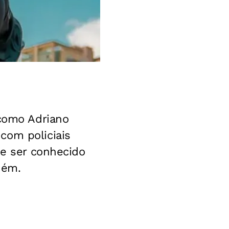
 como Adriano
com policiais
de ser conhecido
uém.