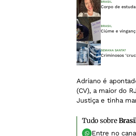
BRASIL
Corpo de estuda
BRASIL
Ciúme e vinganç
SEMANA SANTA?
Criminosos ‘cruc
Adriano é apontad
(CV), a maior do 
Justiça e tinha ma
Tudo sobre
Brasi
Entre no can