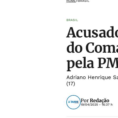
HOME
>
BRASIL
BRASIL
Acusado
do Com
pela P
Adriano Henrique Sa
(17)
Por
Redação
19/04/2025 - 16:37 h