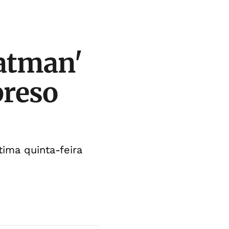
Batman'
preso
tima quinta-feira