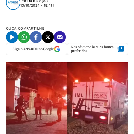
Por
Da Redação
13/10/2024 - 18:41 h
OUÇA
COMPARTILHE
Nos adicione às suas
fontes
Siga o
A TARDE
no Google
preferidas