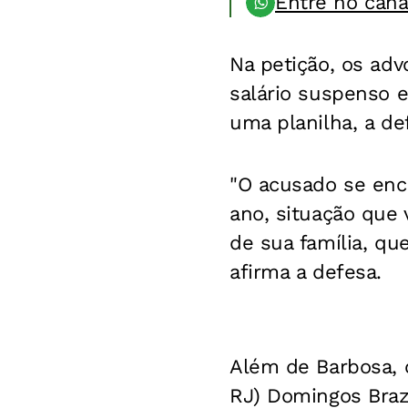
Entre no can
Na petição, os ad
salário suspenso 
uma planilha, a de
"O acusado se enc
ano, situação que
de sua família, qu
afirma a defesa.
Além de Barbosa, o
RJ) Domingos Braz