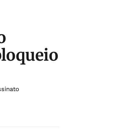
o
bloqueio
ssinato