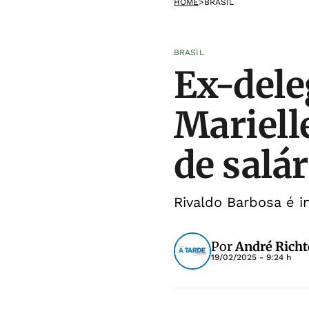
HOME
>
BRASIL
BRASIL
Ex-dele
Mariell
de salár
Rivaldo Barbosa é i
Por
André Richte
19/02/2025 - 9:24 h