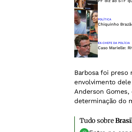
PF diz ao STF q
POLÍTICA
Chiquinho Brazã
EX-CHEFE DA POLÍCIA
Caso Marielle: R
Barbosa foi preso
envolvimento dele
Anderson Gomes, e
determinação do m
Tudo sobre
Brasi