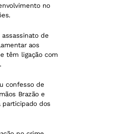
 envolvimento no
ões.
o assassinato de
rlamentar aos
que têm ligação com
.
éu confesso de
irmãos Brazão e
 participado dos
pação no crime.