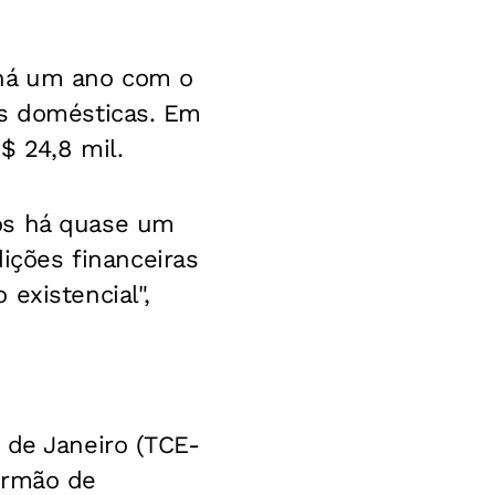
 há um ano com o
as domésticas. Em
$ 24,8 mil.
os há quase um
ções financeiras
existencial",
 de Janeiro (TCE-
irmão de