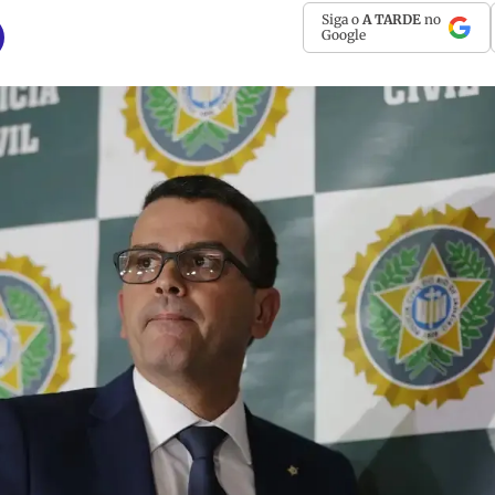
Siga o
A TARDE
no
Google