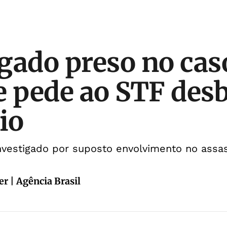
gado preso no cas
e pede ao STF des
io
nvestigado por suposto envolvimento no assa
r | Agência Brasil