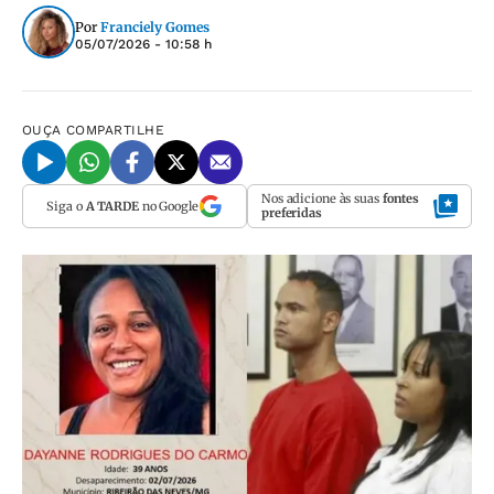
Por
Franciely Gomes
05/07/2026 - 10:58 h
OUÇA
COMPARTILHE
Nos adicione às suas
fontes
Siga o
A TARDE
no Google
preferidas