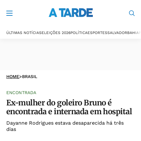
ÚLTIMAS NOTÍCIAS
ELEIÇÕES 2026
POLÍTICA
ESPORTES
SALVADOR
BAHIA
P
HOME
>
BRASIL
ENCONTRADA
Ex-mulher do goleiro Bruno é
encontrada e internada em hospital
Dayanne Rodrigues estava desaparecida há três
dias