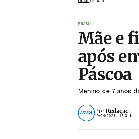
HOME
>
BRASIL
BRASIL
Mãe e f
após en
Páscoa
Menino de 7 anos d
Por
Redação
19/04/2025 - 18:01 h