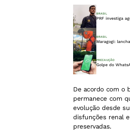
BRASIL
PRF investiga ag
BRASIL
Maragogi: lancha
PRECAUÇÃO
Golpe do WhatsAp
De acordo com o bo
permanece com qua
evolução desde su
disfunções renal e
preservadas.