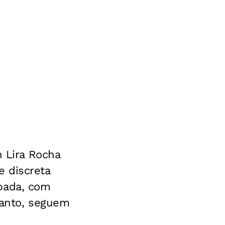
n Lira Rocha
 discreta
ubada, com
tanto, seguem