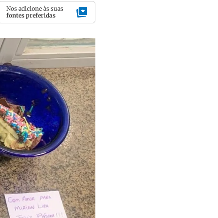
Nos adicione às suas
fontes preferidas