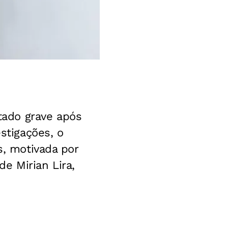
tado grave após
tigações, o
s, motivada por
e Mirian Lira,