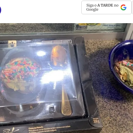
Siga o
A TARDE
no
Google