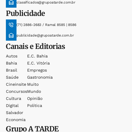
classificados@grupoatarde.com.br
Publicidade
(71) 2886-2683 / Ramal 8585 | 8586
publicidade@grupoatarde.com.br
Canais e Editorias
Autos
E.c. Bahia
Bahia
E.c. Vitória
Brasil
Empregos
Saúde
Gastronomia
Cineinsite
Muito
Concursos
Mundo
Cultura
Opinião
Digital
Política
Salvador
Economia
Grupo
A TARDE