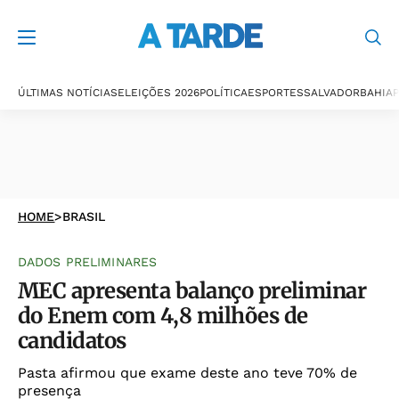
ÚLTIMAS NOTÍCIAS
ELEIÇÕES 2026
POLÍTICA
ESPORTES
SALVADOR
BAHIA
P
HOME
>
BRASIL
DADOS PRELIMINARES
MEC apresenta balanço preliminar
do Enem com 4,8 milhões de
candidatos
Pasta afirmou que exame deste ano teve 70% de
presença