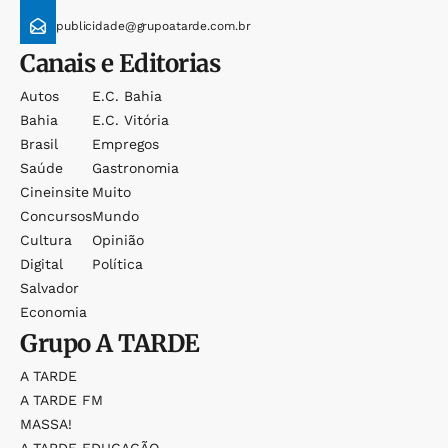
publicidade@grupoatarde.com.br
Canais e Editorias
Autos
E.c. Bahia
Bahia
E.c. Vitória
Brasil
Empregos
Saúde
Gastronomia
Cineinsite
Muito
Concursos
Mundo
Cultura
Opinião
Digital
Política
Salvador
Economia
Grupo
A TARDE
A TARDE
A TARDE FM
MASSA!
A TARDE EDUCAÇÃO