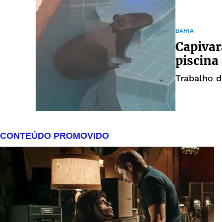
BAHIA
Capivar
piscina
Trabalho d