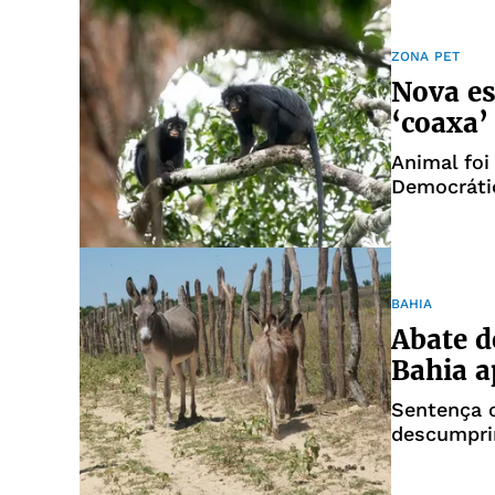
ZONA PET
Nova es
‘coaxa’
Animal foi
Democráti
BAHIA
Abate d
Bahia a
Sentença c
descumpri