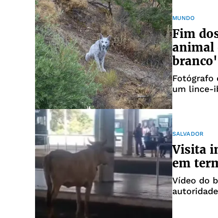
MUNDO
Fim do
animal
branco'
Fotógrafo 
um lince-i
serra de J
SALVADOR
Visita 
em term
Vídeo do b
autoridade