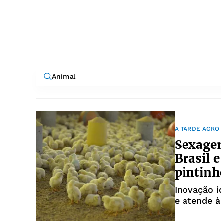
A TARDE AGRO
Sexagem
Brasil 
pintinh
Inovação i
e atende à