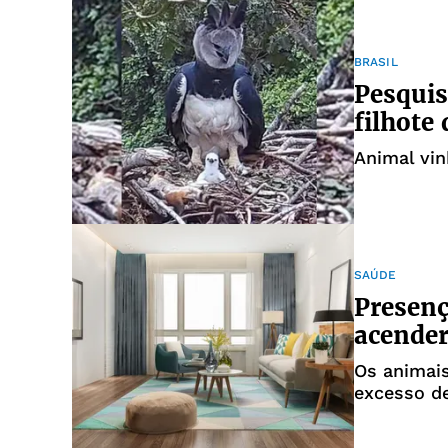
BRASIL
Pesqui
filhote
Animal vi
SAÚDE
Presenç
acender
Os animai
excesso d