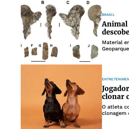
BRASIL
Animal 
descobe
Material e
Geoparque
ENTRETENIME
Jogador
clonar 
O atleta c
clonagem 