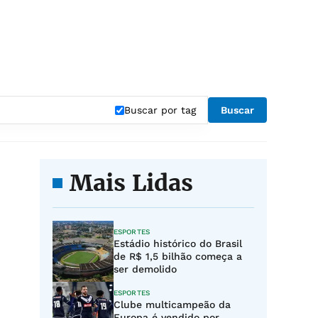
Buscar por tag
Buscar
Mais Lidas
ESPORTES
Estádio histórico do Brasil
de R$ 1,5 bilhão começa a
ser demolido
ESPORTES
Clube multicampeão da
Europa é vendido por