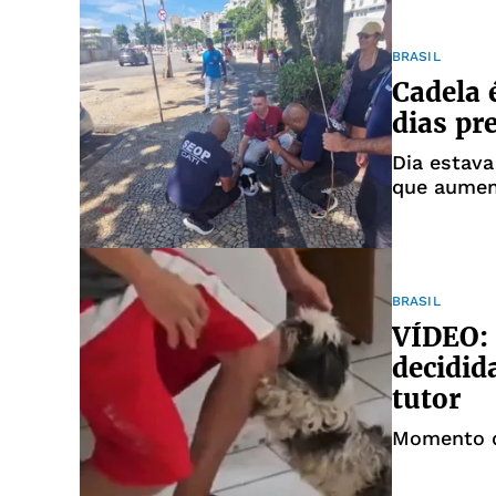
BRASIL
Cadela 
dias pr
Dia estava
que aument
BRASIL
VÍDEO: 
decidid
tutor
Momento do