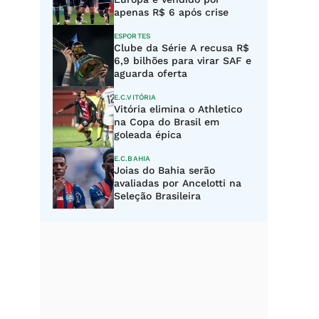
apenas R$ 6 após crise
ESPORTES
Clube da Série A recusa R$
6,9 bilhões para virar SAF e
aguarda oferta
E.C.VITÓRIA
Vitória elimina o Athletico
na Copa do Brasil em
goleada épica
E.C.BAHIA
Joias do Bahia serão
avaliadas por Ancelotti na
Seleção Brasileira