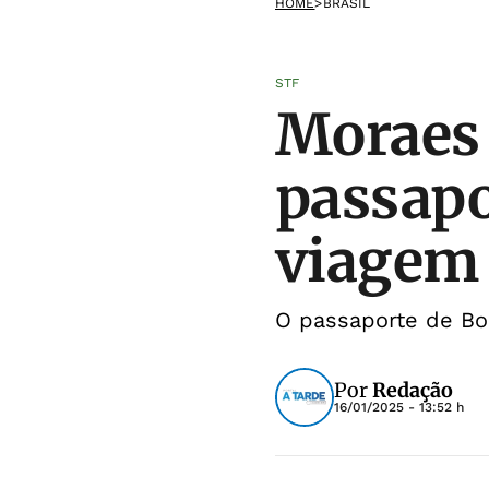
HOME
>
BRASIL
STF
Moraes
passapo
viagem
O passaporte de Bol
Por
Redação
16/01/2025 - 13:52 h