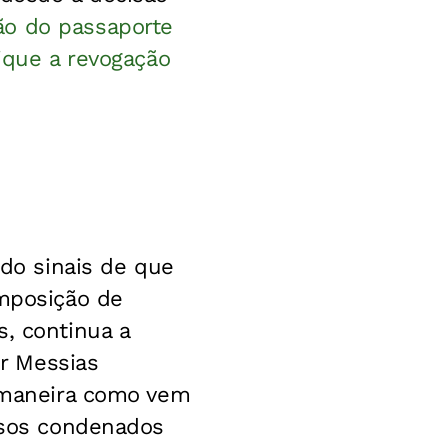
ão do passaporte
fique a revogação
do sinais de que
imposição de
s, continua a
ir Messias
a maneira como vem
ersos condenados