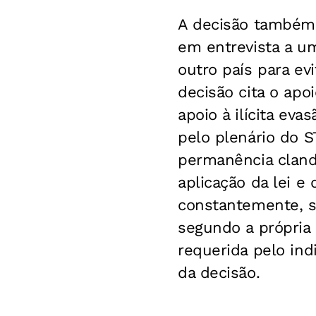
A decisão também 
em entrevista a um 
outro país para ev
decisão cita o apo
apoio à ilícita ev
pelo plenário do S
permanência clande
aplicação da lei e 
constantemente, s
segundo a própria 
requerida pelo ind
da decisão.