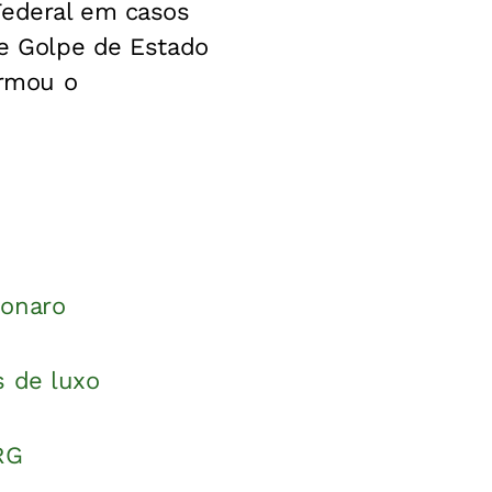
Federal em casos
de Golpe de Estado
irmou o
sonaro
s de luxo
RG