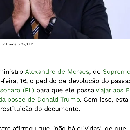
oto: Evaristo Sá/AFP
 ministro
Alexandre de Moraes
, do
Supremo 
a-feira, 16, o pedido de devolução do passa
lsonaro (PL)
para que ele possa
viajar aos 
r da posse de Donald Trump
. Com isso, esta
restituição do documento.
stro afirmou que "não há dúvidas" de que,