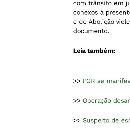
com trânsito em j
conexos à presente
e de Abolição viol
documento.
Leia também:
>>
PGR se manifes
>>
Operação desar
>>
Suspeito de esq