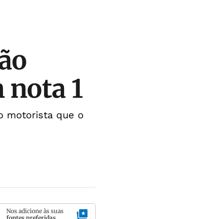
rão
 nota 1
o motorista que o
Nos adicione às suas
fontes preferidas