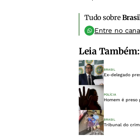
Tudo sobre
Brasi
Entre no can
Leia Também:
BRASIL
Ex-delegado pres
POLÍCIA
Homem é preso p
BRASIL
Tribunal do cri