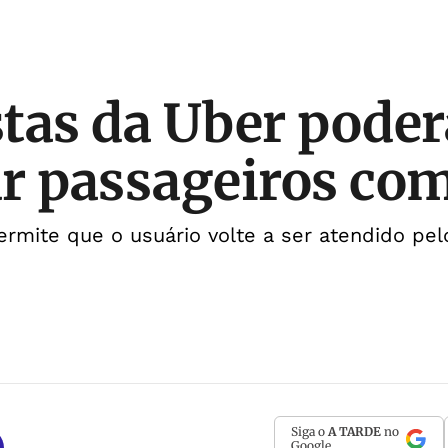
tas da Uber pode
r passageiros com
rmite que o usuário volte a ser atendido pel
Siga o
A TARDE
no
Google