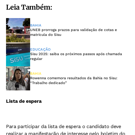
Leia Também:
BAHIA
UNEB prorroga prazos para validação de cotas e
matrícula do Sisu
EDUCAÇÃO
Sisu 2025: saiba os próximos passos após chamada
regular
BAHIA
Rowenna comemora resultados da Bahia no Sisu:
“Trabalho dedicado”
Lista de espera
Para participar da lista de espera o candidato deve
realizar a manifestação de interesse pelo boletim do