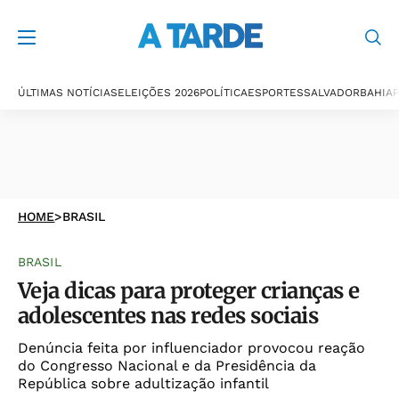
ÚLTIMAS NOTÍCIAS
ELEIÇÕES 2026
POLÍTICA
ESPORTES
SALVADOR
BAHIA
P
HOME
>
BRASIL
BRASIL
Veja dicas para proteger crianças e
adolescentes nas redes sociais
Denúncia feita por influenciador provocou reação
do Congresso Nacional e da Presidência da
República sobre adultização infantil