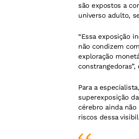
são expostos a co
universo adulto, s
“Essa exposição i
não condizem com 
exploração monetá
constrangedoras”, 
Para a especialist
superexposição d
cérebro ainda não
riscos dessa visibi