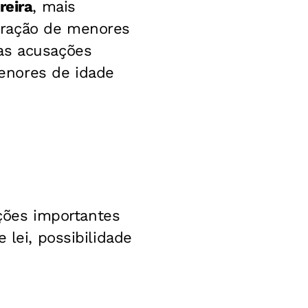
reira
, mais
oração de menores
as acusações
enores de idade
ões importantes
 lei, possibilidade