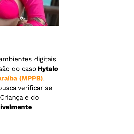
mbientes digitais
são do caso
Hytalo
Paraíba (MPPB)
.
usca verificar se
 Criança e do
sivelmente