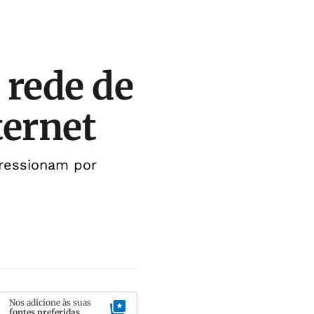
 rede de
ternet
ressionam por
Nos adicione às suas
fontes preferidas