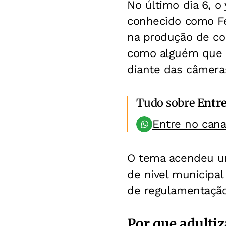
No último dia 6, o
conhecido como Fe
na produção de co
como alguém que c
diante das câmera
Tudo sobre
Entr
Entre no can
O tema acendeu u
de nível municipal
de regulamentação 
Por que adulti