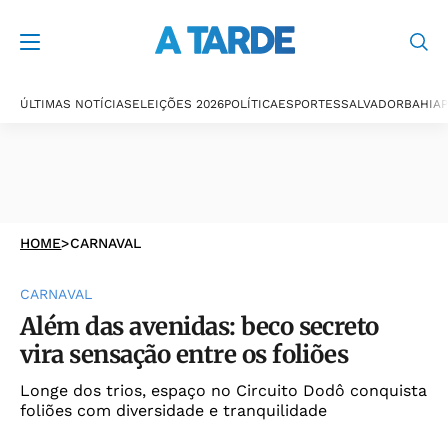
ÚLTIMAS NOTÍCIAS
ELEIÇÕES 2026
POLÍTICA
ESPORTES
SALVADOR
BAHIA
P
HOME
>
CARNAVAL
CARNAVAL
Além das avenidas: beco secreto
vira sensação entre os foliões
Longe dos trios, espaço no Circuito Dodô conquista
foliões com diversidade e tranquilidade