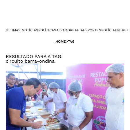
ÚLTIMAS NOTÍCIAS
POLÍTICA
SALVADOR
BAHIA
ESPORTES
POLÍCIA
ENTRET
HOME
>
TAG
RESULTADO PARA A TAG:
circuito barra-ondina