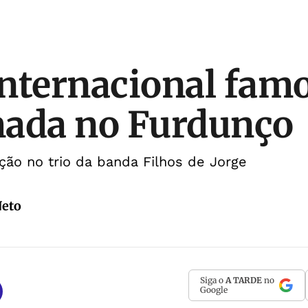
nternacional famo
mada no Furdunço
ação no trio da banda Filhos de Jorge
Neto
Siga o
A TARDE
no
Google