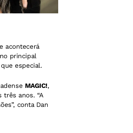
 acontecerá
o principal
que especial.
anadense
MAGIC!
,
 três anos. “A
sões”, conta Dan