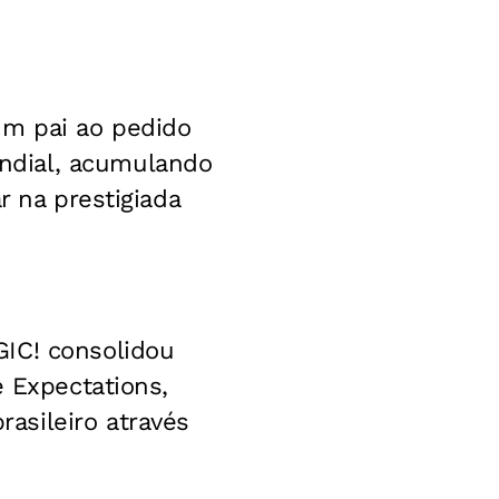
um pai ao pedido
ndial, acumulando
r na prestigiada
GIC! consolidou
e Expectations,
asileiro através