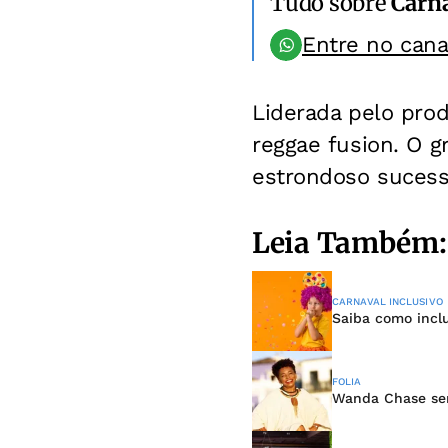
Tudo sobre
Carn
Entre no can
Liderada pelo prod
reggae fusion. O 
estrondoso sucess
Leia Também:
CARNAVAL INCLUSIVO
Saiba como incl
FOLIA
Wanda Chase ser