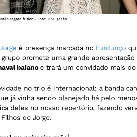
tilo reggae fusion - Foto: Divulgação
 Jorge
é presença marcada no
Furdunço
que
O grupo promete uma grande apresentação n
naval baiano
e trará um convidado mais do 
ovidade no trio é internacional: a banda c
e já vinha sendo planejado há pelo menos
ica deles no nosso repertório, fazendo ver
 Filhos de Jorge.