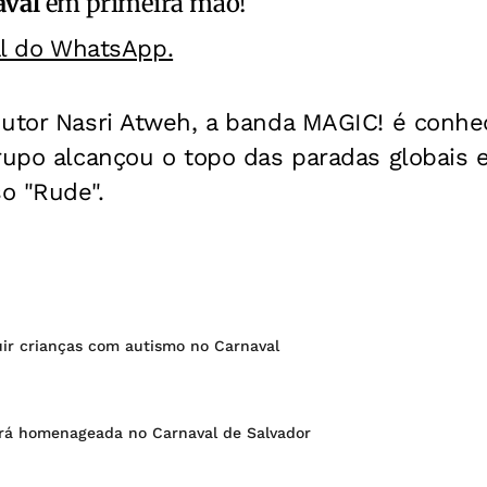
aval
em primeira mão!
al do WhatsApp.
utor Nasri Atweh, a banda MAGIC! é conhec
grupo alcançou o topo das paradas globais
o "Rude".
uir crianças com autismo no Carnaval
á homenageada no Carnaval de Salvador