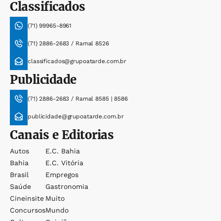
Classificados
(71) 99965-8961
(71) 2886-2683 / Ramal 8526
classificados@grupoatarde.com.br
Publicidade
(71) 2886-2683 / Ramal 8585 | 8586
publicidade@grupoatarde.com.br
Canais e Editorias
Autos
E.c. Bahia
Bahia
E.c. Vitória
Brasil
Empregos
Saúde
Gastronomia
Cineinsite
Muito
Concursos
Mundo