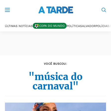
Últimas notícias
COPA DO MUNDO
ÚLTIMAS NOTÍCIAS
POLÍTICA
SALVADOR
POLÍCIA
BA
VOCÊ BUSCOU:
"música do
carnaval"