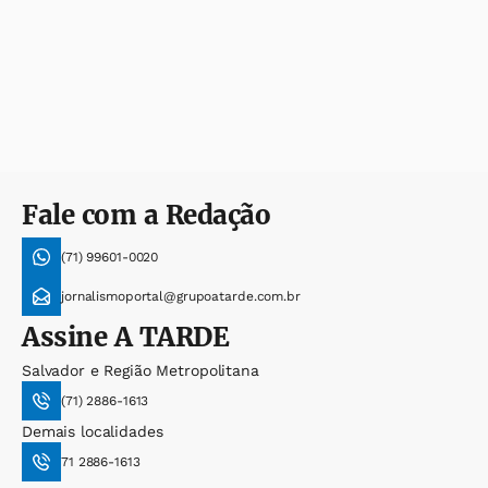
Fale com a Redação
(71) 99601-0020
jornalismoportal@grupoatarde.com.br
Assine
A TARDE
Salvador e Região Metropolitana
(71) 2886-1613
Demais localidades
71 2886-1613