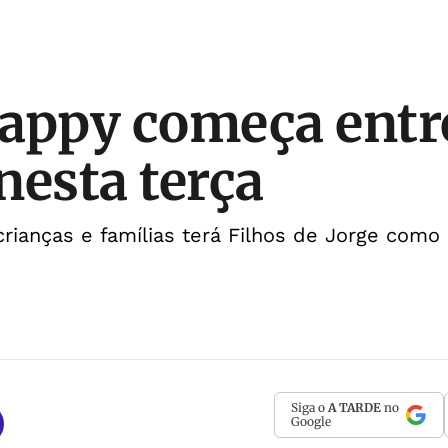
appy começa entr
nesta terça
crianças e famílias terá Filhos de Jorge como
Siga o
A TARDE
no
Google