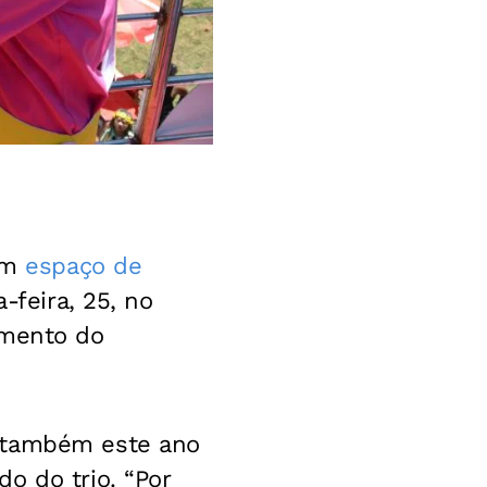
 um
espaço de
-feira, 25, no
amento do
a também este ano
o do trio. “Por