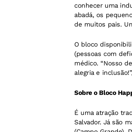
conhecer uma indum
abadá, os pequeno
de muitos pais. U
O bloco disponibi
(pessoas com defic
médico. “Nosso de
alegria e inclusão!”
Sobre o Bloco Hap
É uma atração trad
Salvador. Já são m
(Campo Grande). De