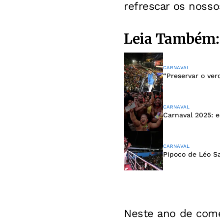
refrescar os nosso
Leia Também:
CARNAVAL
“Preservar o ver
CARNAVAL
Carnaval 2025: e
CARNAVAL
Pipoco de Léo S
Neste ano de come