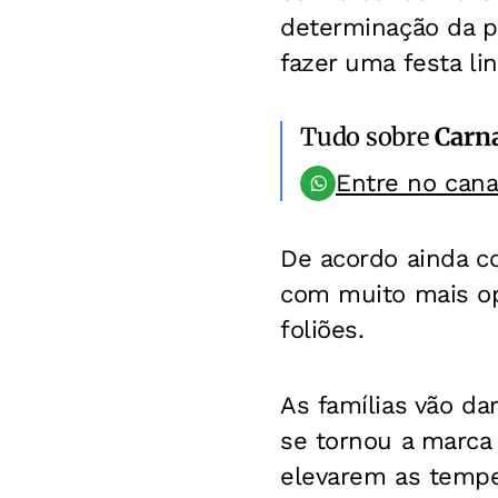
determinação da p
fazer uma festa li
Tudo sobre
Carn
Entre no can
De acordo ainda co
com muito mais op
foliões.
As famílias vão da
se tornou a marca
elevarem as temper