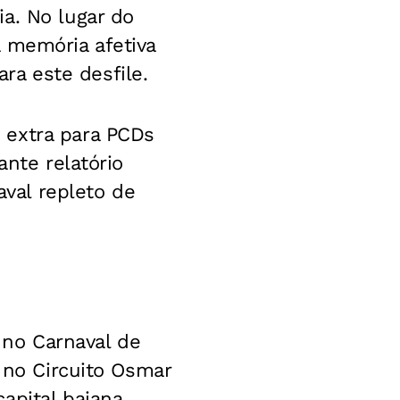
a. No lugar do
 memória afetiva
a este desfile.
 extra para PCDs
ante relatório
val repleto de
e no Carnaval de
o no Circuito Osmar
apital baiana.