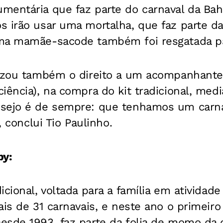
entária que faz parte do carnaval da Bahi
s irão usar uma mortalha, que faz parte da
ma mamãe-sacode também foi resgatada par
lizou também o direito a um acompanhante
iência), na compra do kit tradicional, medi
sejo é de sempre: que tenhamos um carna
, conclui Tio Paulinho.
py:
icional, voltada para a família em atividad
ais de 31 carnavais, e neste ano o primeir
sde 1993, faz parte da folia de momo da c