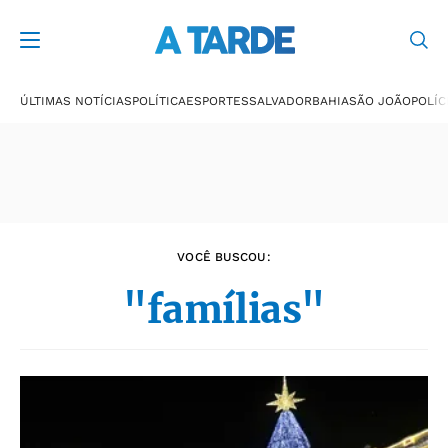
Últimas notícias
ÚLTIMAS NOTÍCIAS
POLÍTICA
ESPORTES
SALVADOR
BAHIA
SÃO JOÃO
POLÍC
VOCÊ BUSCOU:
"famílias"