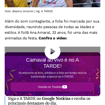
Foto: Beatriz Amorim | Ag. A TARDE
Além do som contagiante, a folia foi marcada por sua
diversidade, reunindo pessoas de todas as idades e
estilos. A foliã Ana Amaral, 33 anos, foi uma das mais
animadas da festa.
Confira o vídeo:
Carnaval ao vivo é no
A
TARDE!
Acompanhe os trios, artistas e a folia em tempo real na
transmissão especial do A TARDE.
Assista no Youtube
Siga o A TARDE no
Google Notícias
e receba os
principais destaques do dia.