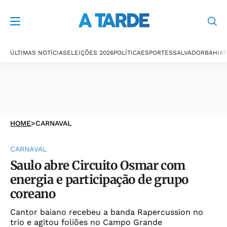
ÚLTIMAS NOTÍCIAS
ELEIÇÕES 2026
POLÍTICA
ESPORTES
SALVADOR
BAHIA
P
HOME
>
CARNAVAL
CARNAVAL
Saulo abre Circuito Osmar com
energia e participação de grupo
coreano
Cantor baiano recebeu a banda Rapercussion no
trio e agitou foliões no Campo Grande