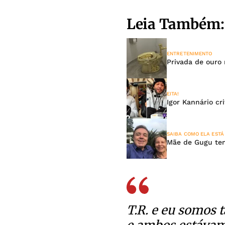
Leia Também:
ENTRETENIMENTO
Privada de ouro
EITA!
Igor Kannário cr
SAIBA COMO ELA ESTÁ
Mãe de Gugu tem
T.R. e eu somos 