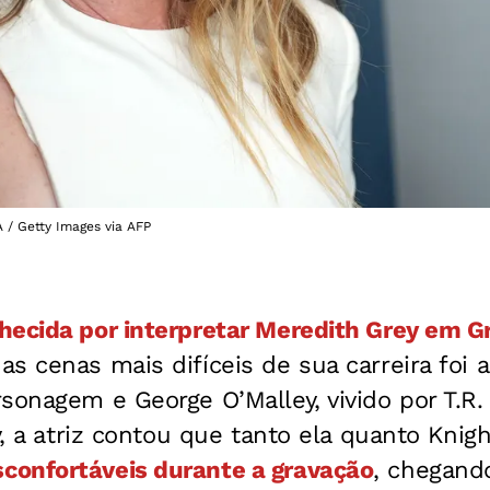
 / Getty Images via AFP
hecida por interpretar Meredith Grey em G
s cenas mais difíceis de sua carreira foi 
sonagem e George O’Malley, vivido por T.R.
y, a atriz contou que tanto ela quanto Knig
onfortáveis durante a gravação
, chegando