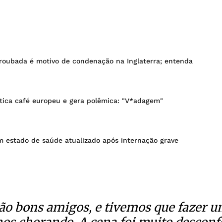
 roubada é motivo de condenação na Inglaterra; entenda
itica café europeu e gera polêmica: "V*adagem"
 estado de saúde atualizado após internação grave
tão bons amigos, e tivemos que fazer u