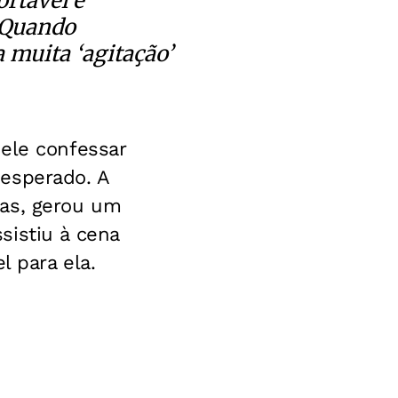
rtável e
. Quando
 muita ‘agitação’
ele confessar
 esperado. A
mas, gerou um
sistiu à cena
l para ela.