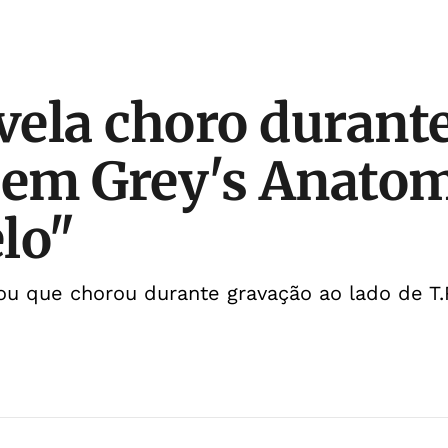
evela choro durant
 em Grey's Anato
lo"
u que chorou durante gravação ao lado de T.