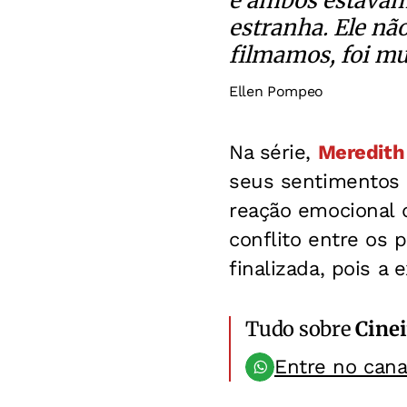
e ambos estávamo
estranha. Ele não
filmamos, foi mui
Ellen Pompeo
Na série,
Meredith
seus sentimentos 
reação emocional 
conflito entre os
finalizada, pois a
Tudo sobre
Cinei
Entre no can