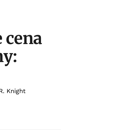
e cena
my:
R. Knight