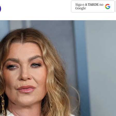
Siga o
A TARDE
no
Google