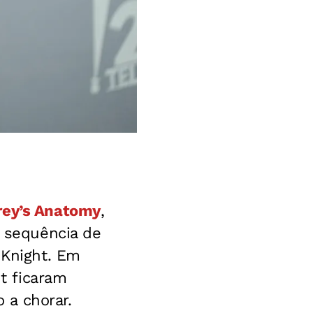
rey’s Anatomy
,
a sequência de
 Knight. Em
ht ficaram
 a chorar.