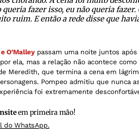
s chorando. A cena foi muito desconfo
 queria fazer isso, eu não queria fazer
to ruim. E então a rede disse que havia
 e O’Malley
passam uma noite juntos após 
por ela, mas a relação não acontece como
de Meredith, que termina a cena em lágri
 personagens. Pompeo admitiu que nunca as
 experiência foi extremamente desconfortáve
nsite
em primeira mão!
al do WhatsApp.