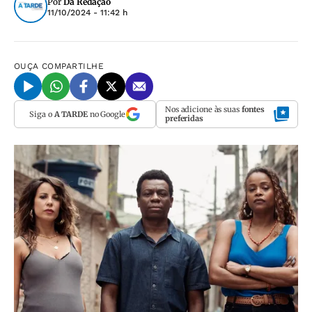
Por
Da Redação
11/10/2024 - 11:42 h
OUÇA
COMPARTILHE
Nos adicione às suas
fontes
Siga o
A TARDE
no Google
preferidas