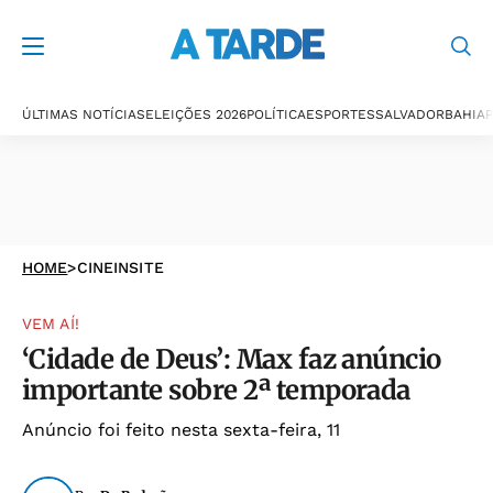
ÚLTIMAS NOTÍCIAS
ELEIÇÕES 2026
POLÍTICA
ESPORTES
SALVADOR
BAHIA
P
HOME
>
CINEINSITE
VEM AÍ!
‘Cidade de Deus’: Max faz anúncio
importante sobre 2ª temporada
Anúncio foi feito nesta sexta-feira, 11