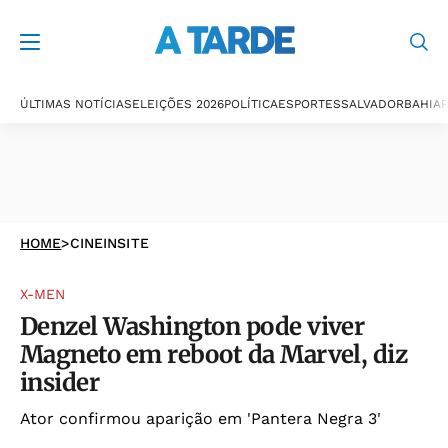
ÚLTIMAS NOTÍCIAS
ELEIÇÕES 2026
POLÍTICA
ESPORTES
SALVADOR
BAHIA
P
HOME
>
CINEINSITE
X-MEN
Denzel Washington pode viver
Magneto em reboot da Marvel, diz
insider
Ator confirmou aparição em 'Pantera Negra 3'