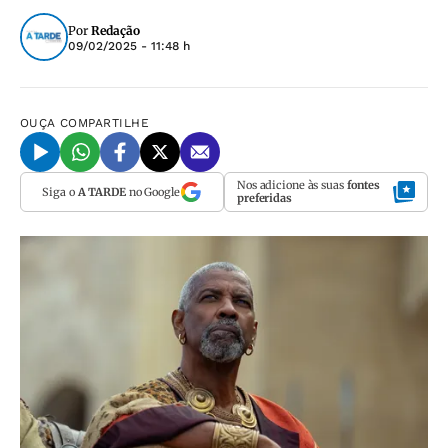
Por
Redação
09/02/2025 - 11:48 h
OUÇA
COMPARTILHE
Nos adicione às suas
fontes
Siga o
A TARDE
no Google
preferidas