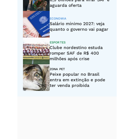
aguarda oferta
ECONOMIA
Salário mínimo 2027: veja
quanto o governo vai pagar
ESPORTES
Clube nordestino estuda
romper SAF de R$ 400
milhões após crise
ZONA PET
Peixe popular no Brasil
entra em extinção e pode
ter venda proibida