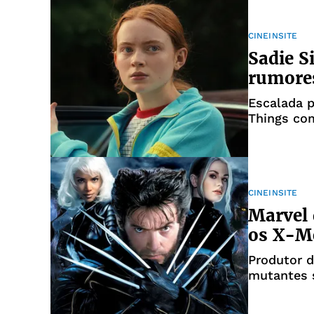
CINEINSITE
Sadie S
rumores
Escalada p
Things com
seu papel 
CINEINSITE
Marvel 
os X-M
Produtor d
mutantes s