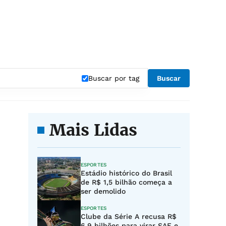
Buscar por tag
Buscar
Mais Lidas
ESPORTES
Estádio histórico do Brasil
de R$ 1,5 bilhão começa a
ser demolido
ESPORTES
Clube da Série A recusa R$
6,9 bilhões para virar SAF e