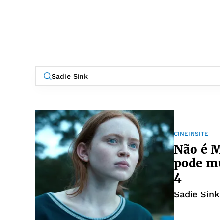
CINEINSITE
Não é M
pode m
4
Sadie Sin