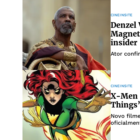
CINEINSITE
Denzel 
Magneto
insider
Ator confi
CINEINSITE
X-Men n
Things’
Novo filme
oficialmen