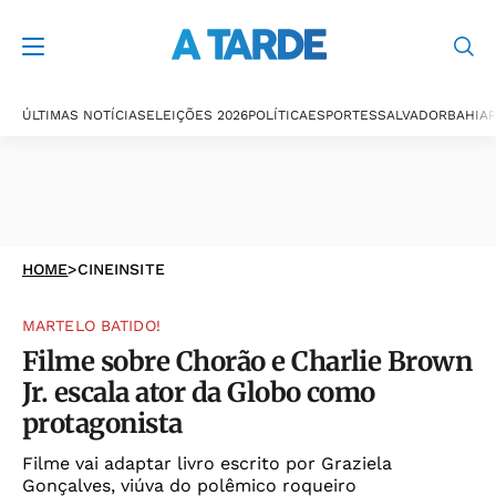
ÚLTIMAS NOTÍCIAS
ELEIÇÕES 2026
POLÍTICA
ESPORTES
SALVADOR
BAHIA
P
HOME
>
CINEINSITE
MARTELO BATIDO!
Filme sobre Chorão e Charlie Brown
Jr. escala ator da Globo como
protagonista
Filme vai adaptar livro escrito por Graziela
Gonçalves, viúva do polêmico roqueiro