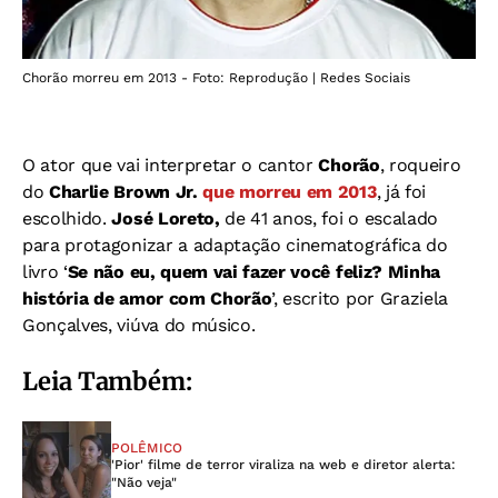
Chorão morreu em 2013 - Foto: Reprodução | Redes Sociais
O ator que vai interpretar o cantor
Chorão
, roqueiro
do
Charlie Brown Jr.
que morreu em 2013
, já foi
escolhido.
José Loreto,
de 41 anos, foi o escalado
para protagonizar a adaptação cinematográfica do
livro ‘
Se não eu, quem vai fazer você feliz? Minha
história de amor com Chorão
’, escrito por Graziela
Gonçalves, viúva do músico.
Leia Também:
POLÊMICO
'Pior' filme de terror viraliza na web e diretor alerta:
"Não veja"