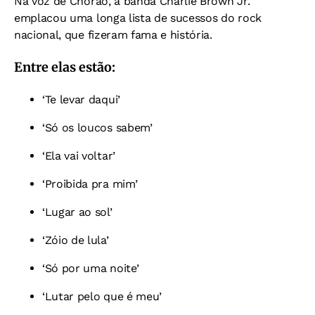
Na voz de Chorão, a banda Charlie Brown Jr.
emplacou uma longa lista de sucessos do rock
nacional, que fizeram fama e história.
Entre elas estão:
‘Te levar daqui’
‘Só os loucos sabem’
‘Ela vai voltar’
‘Proibida pra mim’
‘Lugar ao sol’
‘Zóio de lula’
‘Só por uma noite’
‘Lutar pelo que é meu’