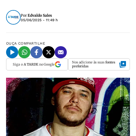
Por
Edvaldo Sales
05/06/2025 - 11:49 h
OUÇA
COMPARTILHE
Nos adicione às suas
fontes
Siga o
A TARDE
no Google
preferidas