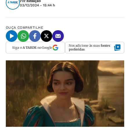
Por
Redação
03/12/2024 - 15:44 h
OUÇA
COMPARTILHE
Nos adicione às suas
fontes
Siga o
A TARDE
no Google
preferidas