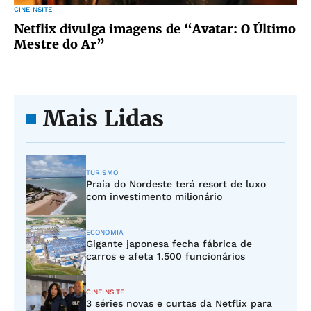
CINEINSITE
Netflix divulga imagens de “Avatar: O Último
Mestre do Ar”
Mais Lidas
TURISMO
Praia do Nordeste terá resort de luxo
com investimento milionário
ECONOMIA
Gigante japonesa fecha fábrica de
carros e afeta 1.500 funcionários
CINEINSITE
3 séries novas e curtas da Netflix para