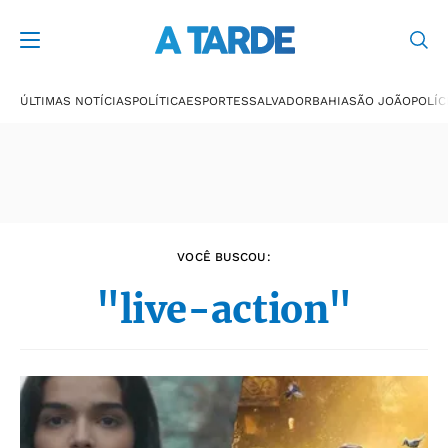
Últimas notícias
ÚLTIMAS NOTÍCIAS
POLÍTICA
ESPORTES
SALVADOR
BAHIA
SÃO JOÃO
POLÍC
VOCÊ BUSCOU:
"live-action"