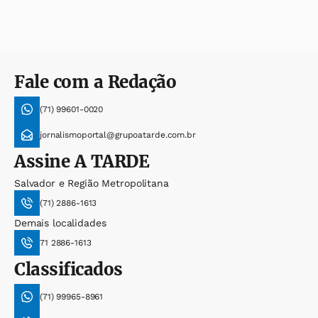
Fale com a Redação
(71) 99601-0020
jornalismoportal@grupoatarde.com.br
Assine
A TARDE
Salvador e Região Metropolitana
(71) 2886-1613
Demais localidades
71 2886-1613
Classificados
(71) 99965-8961