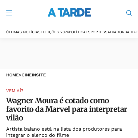
ÚLTIMAS NOTÍCIAS
ELEIÇÕES 2026
POLÍTICA
ESPORTES
SALVADOR
BAHIA
P
HOME
>
CINEINSITE
VEM AÍ?
Wagner Moura é cotado como
favorito da Marvel para interpretar
vilão
Artista baiano está na lista dos produtores para
integrar o elenco do filme