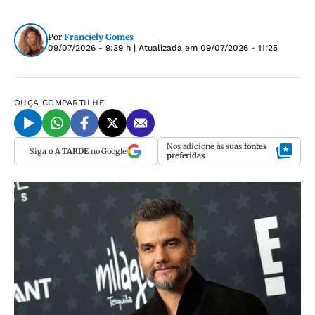
Por
Franciely Gomes
09/07/2026 - 9:39 h
| Atualizada em
09/07/2026 - 11:25
OUÇA
COMPARTILHE
Nos adicione às suas
fontes
Siga o
A TARDE
no Google
preferidas