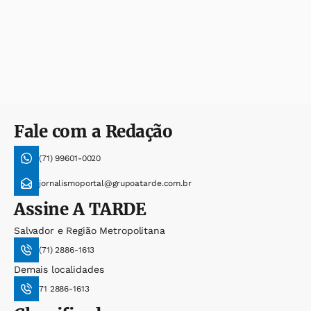
Fale com a Redação
(71) 99601-0020
jornalismoportal@grupoatarde.com.br
Assine
A TARDE
Salvador e Região Metropolitana
(71) 2886-1613
Demais localidades
71 2886-1613