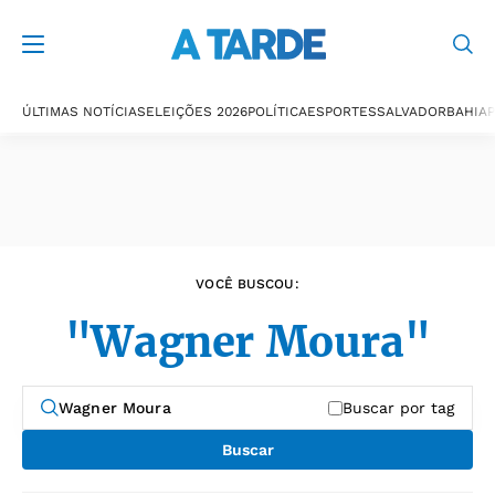
Últimas notícias
ÚLTIMAS NOTÍCIAS
ELEIÇÕES 2026
POLÍTICA
ESPORTES
SALVADOR
BAHIA
P
VOCÊ BUSCOU:
"Wagner Moura"
Buscar por tag
Buscar