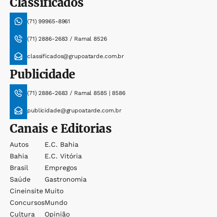
Classificados
(71) 99965-8961
(71) 2886-2683 / Ramal 8526
classificados@grupoatarde.com.br
Publicidade
(71) 2886-2683 / Ramal 8585 | 8586
publicidade@grupoatarde.com.br
Canais e Editorias
Autos
E.c. Bahia
Bahia
E.c. Vitória
Brasil
Empregos
Saúde
Gastronomia
Cineinsite
Muito
Concursos
Mundo
Cultura
Opinião