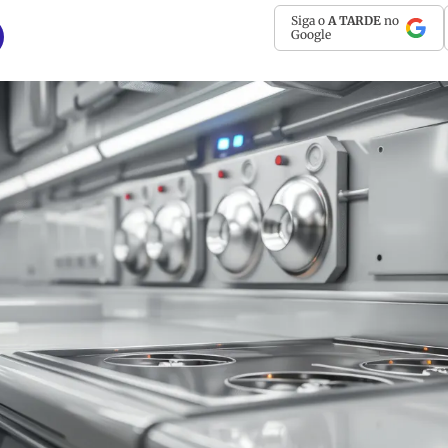
Siga o
A TARDE
no
Google