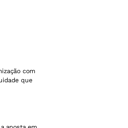
onização com
nuidade que
 a aposta em