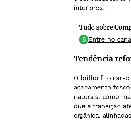
interiores.
Tudo sobre
Comp
Entre no can
Tendência refo
O brilho frio cara
acabamento fosco q
naturais, como mad
que a transição a
orgânica, alinhada