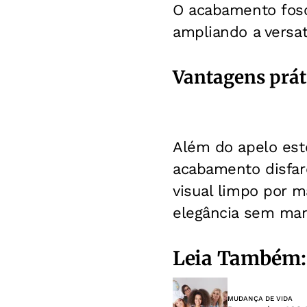
O acabamento fosc
ampliando a versa
Vantagens prá
Além do apelo esté
acabamento disfar
visual limpo por 
elegância sem man
Leia Também:
MUDANÇA DE VIDA