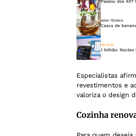
Passou dos 40? 
NOVA TÉCNICA
Casca de banana
EM 2025
1 bilhão: Núcleo
Especialistas afir
revestimentos e a
valoriza o design d
Cozinha renov
Para quem deseja 