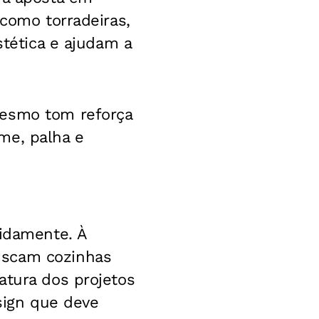
 como torradeiras,
stética e ajudam a
mesmo tom reforça
me, palha e
pidamente. À
uscam cozinhas
atura dos projetos
esign que deve