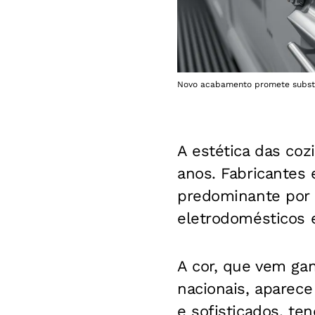
Novo acabamento promete substit
A estética das coz
anos. Fabricantes 
predominante por 
eletrodomésticos e
A cor, que vem gan
nacionais, aparec
e sofisticados, t