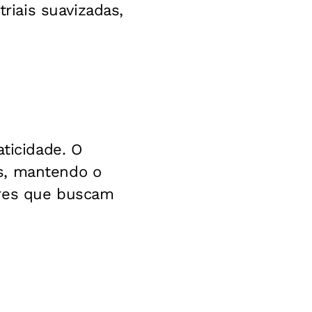
iais suavizadas,
aticidade. O
s, mantendo o
ores que buscam