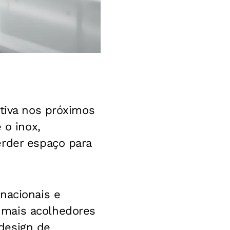
ativa nos próximos
 o inox,
erder espaço para
nacionais e
 mais acolhedores
design de