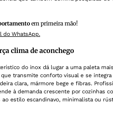
ortamento
em primeira mão!
al do WhatsApp.
rça clima de aconchego
cterístico do inox dá lugar a uma paleta ma
ue transmite conforto visual e se integra
eira clara, mármore bege e fibras. Profis
tende à demanda crescente por cozinhas c
s ao estilo escandinavo, minimalista ou rús