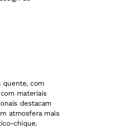
is quente, com
 com materiais
sionais destacam
om atmosfera mais
tico-chique.