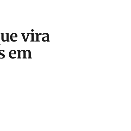
ue vira
as em