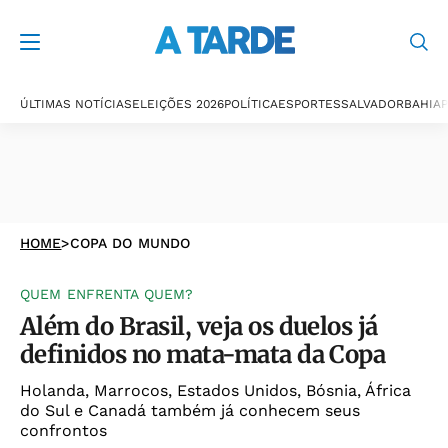
ÚLTIMAS NOTÍCIAS
ELEIÇÕES 2026
POLÍTICA
ESPORTES
SALVADOR
BAHIA
P
HOME
>
COPA DO MUNDO
QUEM ENFRENTA QUEM?
Além do Brasil, veja os duelos já
definidos no mata-mata da Copa
Holanda, Marrocos, Estados Unidos, Bósnia, África
do Sul e Canadá também já conhecem seus
confrontos