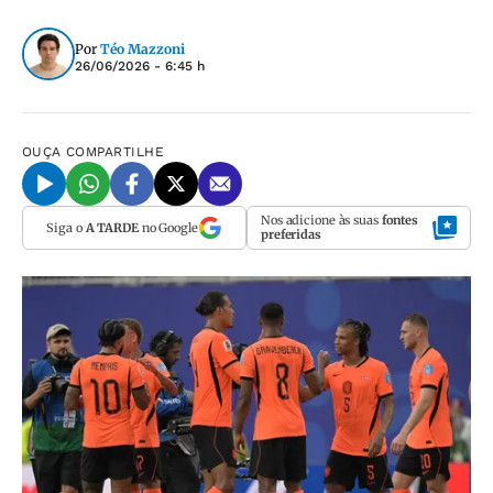
Por
Téo Mazzoni
26/06/2026 - 6:45 h
OUÇA
COMPARTILHE
Nos adicione às suas
fontes
Siga o
A TARDE
no Google
preferidas