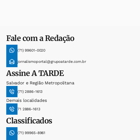
Fale com a Redação
(71) 99601-0020
jornalismoportal@grupoatarde.com.br
Assine
A TARDE
Salvador e Região Metropolitana
(71) 2886-1613
Demais localidades
71 2886-1613
Classificados
(71) 99965-8961