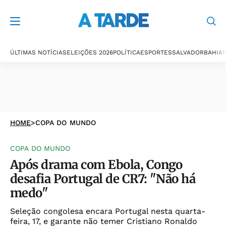
ÚLTIMAS NOTÍCIAS
ELEIÇÕES 2026
POLÍTICA
ESPORTES
SALVADOR
BAHIA
P
HOME
>
COPA DO MUNDO
COPA DO MUNDO
Após drama com Ebola, Congo
desafia Portugal de CR7: "Não há
medo"
Seleção congolesa encara Portugal nesta quarta-
feira, 17, e garante não temer Cristiano Ronaldo