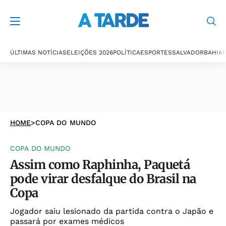
ÚLTIMAS NOTÍCIAS
ELEIÇÕES 2026
POLÍTICA
ESPORTES
SALVADOR
BAHIA
P
HOME
>
COPA DO MUNDO
COPA DO MUNDO
Assim como Raphinha, Paquetá
pode virar desfalque do Brasil na
Copa
Jogador saiu lesionado da partida contra o Japão e
passará por exames médicos