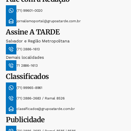
(71) 99601-0020
jornalismoportal@grupoatarde.com.br
Assine
A TARDE
Salvador e Região Metropolitana
(71) 2886-1613
Demais localidades
71 2886-1613
Classificados
(71) 99965-8961
(71) 2886-2683 / Ramal 8526
classificados@grupoatarde.com.br
Publicidade
(71) 2886-2683 / Ramal 8585 | 8586