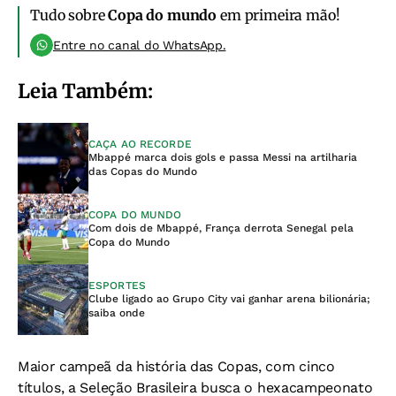
Tudo sobre
Copa do mundo
em primeira mão!
Entre no canal do WhatsApp.
Leia Também:
CAÇA AO RECORDE
Mbappé marca dois gols e passa Messi na artilharia
das Copas do Mundo
COPA DO MUNDO
Com dois de Mbappé, França derrota Senegal pela
Copa do Mundo
ESPORTES
Clube ligado ao Grupo City vai ganhar arena bilionária;
saiba onde
Maior campeã da história das Copas, com cinco
títulos, a Seleção Brasileira busca o hexacampeonato