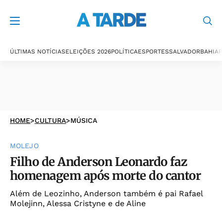
ÚLTIMAS NOTÍCIAS
ELEIÇÕES 2026
POLÍTICA
ESPORTES
SALVADOR
BAHIA
P
HOME
>
CULTURA
>
MÚSICA
MOLEJO
Filho de Anderson Leonardo faz
homenagem após morte do cantor
Além de Leozinho, Anderson também é pai Rafael
Molejinn, Alessa Cristyne e de Aline