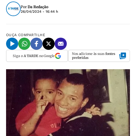
Por
Da Redação
26/04/2024 - 16:44 h
OUÇA
COMPARTILHE
Nos adicione às suas
fontes
Siga o
A TARDE
no Google
preferidas