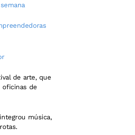
e semana
empreendedoras
or
val de arte, que
 oficinas de
integrou música,
rotas.