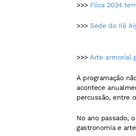
>>>
Flica 2024 te
>>>
Sede do Ilê A
>>>
Arte armorial 
A programação não 
acontece anualmen
percussão, entre 
No ano passado, o
gastronomia e art