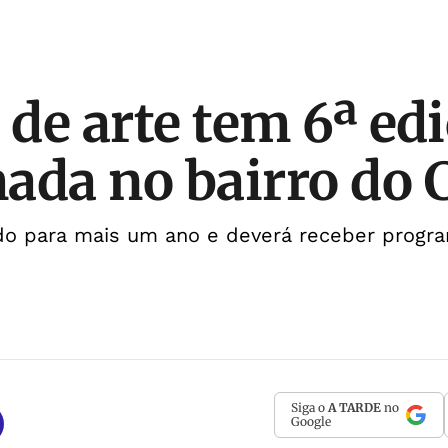
 de arte tem 6ª ed
ada no bairro do 
ido para mais um ano e deverá receber progr
Siga o
A TARDE
no
Google