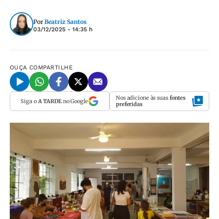
Por
Beatriz Santos
03/12/2025 - 14:35 h
OUÇA
COMPARTILHE
Nos adicione às suas
fontes
Siga o
A TARDE
no Google
preferidas