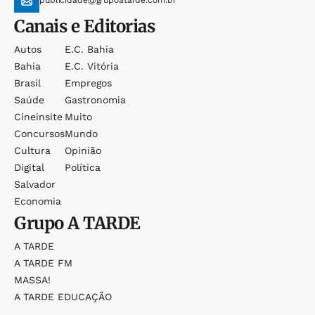
publicidade@grupoatarde.com.br
Canais e Editorias
Autos
E.c. Bahia
Bahia
E.c. Vitória
Brasil
Empregos
Saúde
Gastronomia
Cineinsite
Muito
Concursos
Mundo
Cultura
Opinião
Digital
Política
Salvador
Economia
Grupo
A TARDE
A TARDE
A TARDE FM
MASSA!
A TARDE EDUCAÇÃO